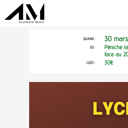
30 mars
QUAND :
Péniche l
OÙ :
face au 2
30€
COÛT :