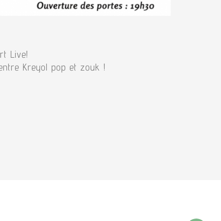
t Live!
ntre Kreyol pop et zouk !