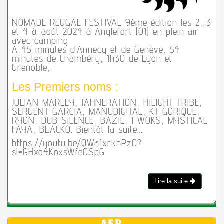
NOMADE REGGAE FESTIVAL 9ème édition les 2, 3
et 4 & août 2024 à Anglefort (01) en plein air
avec camping
A 45 minutes d’Annecy et de Genève, 54
minutes de Chambéry, 1h30 de Lyon et
Grenoble,
Les Premiers noms :
JULIAN MARLEY, JAHNERATION, HILIGHT TRIBE,
SERGENT GARCIA, MANUDIGITAL, KT GORIQUE,
RYON, DUB SILENCE, BAZIL, I WOKS, MYSTICAL
FAYA, BLACKO. Bientôt la suite…
https://youtu.be/QWa1xrkhPz0?
si=GHxo4KoxsWfe0SpG
Lire la suite
SEP