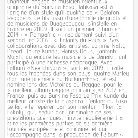
Chanteur engagé et musicien talentueux
originaire du Burkina Faso, Jahkasa est à
l’origine d’un style qu’il qualifie de « Balafon
Reggae ». Ce fils, issu d’une famille de griots et
de musiciens de Ouagadougou, s’installe en
France en 2009. Il sort un premier album en
2014 : « Pompafric », rapidement suivi d’un
second, en 2016 : « Enfants du Pays ». Ses
collaborations avec des artistes, comme Natty
Dread, Toure Kunda, Yaniss Odua, Fantanh
Mojah, ou encore les musiciens de Danakil, ont
participé à une richesse réciproque. Avec
l’album «Née chikora », sorti en 2019, il rafle
tous les trophées dans son pays: quatre Marley
d’or, une première au Burkina-Faso, et est
nominé lors des Victoires du Reggae, pour le
« meilleur album reggae africain »,en 2017 en
France, puis au Burkina Faso Le Prix Kunde du
meilleur artiste de la diaspora. L’enfant du Faso
se fait vite repérer par son mentor : Tiken Jah
Fakoly, qui, séduit par l’originalité de ses
prestations scéniques, l’invite régulièrement à
faire les premières parties de sa dernière
tournée européenne et africaine, et qui
l’accompagne dans la production de l’album.«