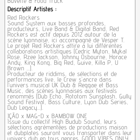
Buvette & Food Truck
Descriptif Artistes :
Red Rockers
Sound System aux basses profondes,
producteurs, Live Band & Digital Band, Red
Rockers est actif depuis 2012 autour de la
scène lyonnaise, ici accompagné de Vesper T.
Le projet Red Rockers attire à lui différentes
collaborations artistiques (Cedric Myton, Mykal
Rose, Rzee Jackson, Johnny Osbourne, Horace
Andy, King Kong, Big Red, Guive, Killa P, U
Brown …).
Producteur de riddims, de sélections et de
performances live, le Crew s’ancre dans
l’univers musical UK Dub & Reggae et Bass
Music, des scènes lyonnaises aux festivals
renommés (Dub Echo, Rototom Sunsplash, Gully
Sound Festival, Bass Culture, Lyon Dub Series,
Dub Legacy…).
JÇÃO x MAG-D x BAMBOW ONE
Issue du collectif High Budub Sound, leurs
sélections agrémentées de productions maison
et dubplates sauront vous transporter dans leur
univers dub en tous genres. GOOD VIBES ONLY.