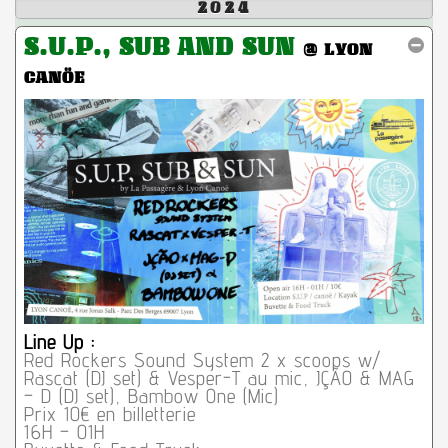
2024
S.U.P., SUB AND SUN
@ LYON
CANÖE
Line Up :
Red Rockers Sound System 2 x scoops w/
Rascat (DJ set) & Vesper-T au mic, JÇÃO & MAG
– D (DJ set), Bambow One (Mic)
Prix 10€ en billetterie
16H – 01H