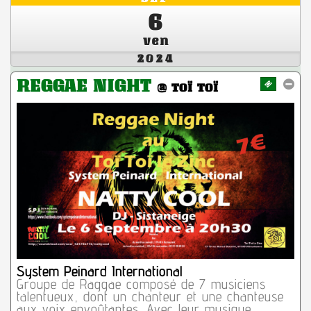
6
ven
2024
REGGAE NIGHT
@ TOÏ TOÏ
System Peinard International
Groupe de Raggae composé de 7 musiciens
talentueux, dont un chanteur et une chanteuse
aux voix envoûtantes. Avec leur musique