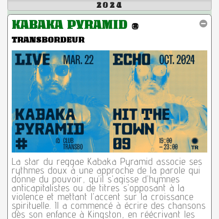
2024
KABAKA PYRAMID
@
TRANSBORDEUR
La star du reggae Kabaka Pyramid associe ses
rythmes doux à une approche de la parole qui
donne du pouvoir, qu’il s’agisse d’hymnes
anticapitalistes ou de titres s’opposant à la
violence et mettant l’accent sur la croissance
spirituelle. Il a commencé à écrire des chansons
dès son enfance à Kingston, en réécrivant les