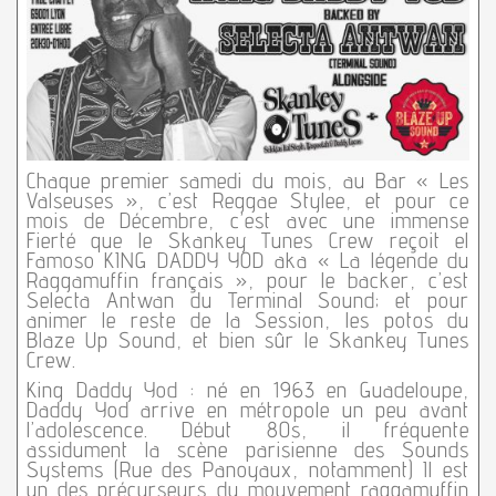
Chaque premier samedi du mois, au Bar « Les
Valseuses », c’est Reggae Stylee, et pour ce
mois de Décembre, c’est avec une immense
Fierté que le Skankey Tunes Crew reçoit el
Famoso KING DADDY YOD aka « La légende du
Raggamuffin français », pour le backer, c’est
Selecta Antwan du Terminal Sound; et pour
animer le reste de la Session, les potos du
Blaze Up Sound, et bien sûr le Skankey Tunes
Crew.
King Daddy Yod : né en 1963 en Guadeloupe,
Daddy Yod arrive en métropole un peu avant
l’adolescence. Début 80s, il fréquente
assidument la scène parisienne des Sounds
Systems (Rue des Panoyaux, notamment) Il est
un des précurseurs du mouvement raggamuffin