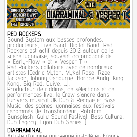
RED ROCKERS
Sound System aux basses profondes,
producteurs, Live Band, Digital Band, Red
Rockers est actif depuis 2012 autour de la
scène lyonnaise, souvent accompagné de
« Early-Flow » et « Vesper T »
Red Rockers collabore avec de nombreux
artistes (Cedric Myton, Mykal Rose, Rzee
Jackson, Johnny Osbourne, Horace Andy, King
Kong, Big Red, Guive, …).
Producteur de riddims, de sélections et de
performances live, le Crew s’ancre dans
l’univers musical UK Dub & Reggae et Bass
Music, des scènes lyonnaises aux festivals
renommés (le Transbordeur, Rototom
Sunsplash, Gully Sound Festival, Bass Culture,
Dub Legacy, Lyon Dub Series…).
DIARRAMINAL
Artiste d’origine guinéenne installé en France