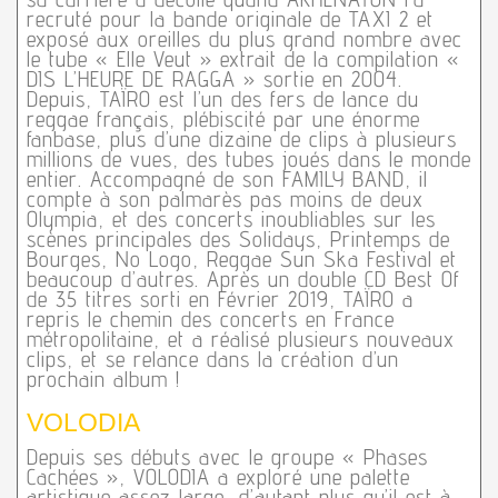
recruté pour la bande originale de TAXI 2 et
exposé aux oreilles du plus grand nombre avec
le tube « Elle Veut » extrait de la compilation «
DIS L’HEURE DE RAGGA » sortie en 2004.
Depuis, TAÏRO est l’un des fers de lance du
reggae français, plébiscité par une énorme
fanbase, plus d’une dizaine de clips à plusieurs
millions de vues, des tubes joués dans le monde
entier. Accompagné de son FAMILY BAND, il
compte à son palmarès pas moins de deux
Olympia, et des concerts inoubliables sur les
scènes principales des Solidays, Printemps de
Bourges, No Logo, Reggae Sun Ska Festival et
beaucoup d’autres. Après un double CD Best Of
de 35 titres sorti en Février 2019, TAÏRO a
repris le chemin des concerts en France
métropolitaine, et a réalisé plusieurs nouveaux
clips, et se relance dans la création d’un
prochain album !
VOLODIA
Depuis ses débuts avec le groupe « Phases
Cachées », VOLODIA a exploré une palette
artistique assez large, d’autant plus qu’il est à