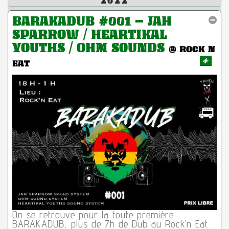
2022
BARAKADUB #001 – JAH
SPARROW / HEARTIKAL
YOUTHS / OHM SOUNDS
@ ROCK N
EAT
On se retrouve pour la toute première
BARAKADUB, plus de 7h de Dub au Rock’n Eat