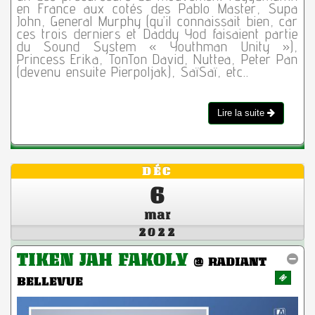
en France aux cotés des Pablo Master, Supa
John, General Murphy (qu’il connaissait bien, car
ces trois derniers et Daddy Yod faisaient partie
du Sound System « Youthman Unity »),
Princess Erika, TonTon David, Nuttea, Peter Pan
(devenu ensuite Pierpoljak), SaïSaï, etc..
Lire la suite
DÉC
6
mar
2022
TIKEN JAH FAKOLY
@ RADIANT
BELLEVUE