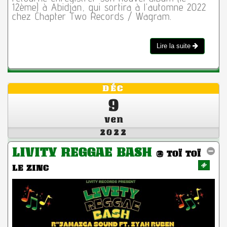
12ème) à Abidjan, qui sortira à l’automne 2022
chez Chapter Two Records / Wagram.
Lire la suite
DÉC
9
ven
2022
LIVITY REGGAE BASH
@ TOÏ TOÏ
LE ZINC