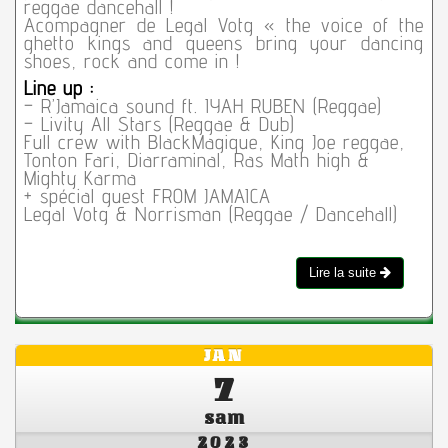
reggae dancehall !
Acompagner de Legal Votg « the voice of the
ghetto kings and queens bring your dancing
shoes, rock and come in !
Line up :
– R’Jamaica sound ft. IYAH RUBEN (Reggae)
– Livity All Stars (Reggae & Dub)
Full crew with BlackMagique, King Joe reggae,
Tonton Fari, Diarraminal, Ras Math high &
Mighty Karma
+ spécial guest FROM JAMAICA
Legal Votg & Norrisman (Reggae / Dancehall)
Lire la suite
JAN
7
sam
2023