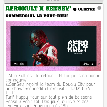
AFROKULT X SENSEY’
@ CENTRE
COMMERCIAL LA PART-DIEU
L’Afro Kult est de retour … Et toujours en bonne
compagnie!
@SenSey’ rejoint la team du Douala City pour
un showcase inédit et exclusif … 100% GRA-
TUIT!
Tarif Happy Hour sur tout plein de boissons !
Pense à venir tôt! Des jeux, du live et des
cadeaux sont à gagner dès 18h!