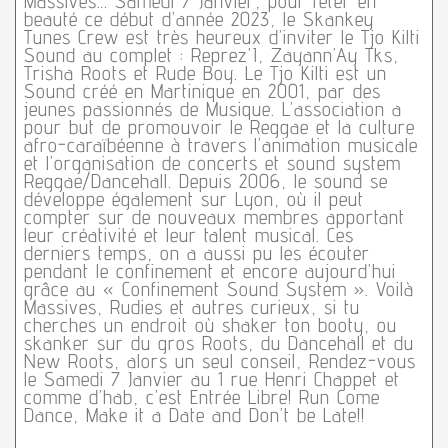
Massives… Samedi 7 Janvier, pour fêter en
beauté ce début d’année 2023, le Skankey
Tunes Crew est très heureux d’inviter le Tjo Kilti
Sound au complet : Reprez’I, Zayann’Ay Tks,
Trisha Roots et Rude Boy. Le Tjo Kilti est un
Sound créé en Martinique en 2001, par des
jeunes passionnés de Musique. L’association a
pour but de promouvoir le Reggae et la culture
afro-caraïbéenne à travers l’animation musicale
et l’organisation de concerts et sound system
Reggae/Dancehall. Depuis 2006, le sound se
développe également sur Lyon, où il peut
compter sur de nouveaux membres apportant
leur créativité et leur talent musical. Ces
derniers temps, on a aussi pu les écouter
pendant le confinement et encore aujourd’hui
grâce au « Confinement Sound System ». Voilà
Massives, Rudies et autres curieux, si tu
cherches un endroit où shaker ton booty, ou
skanker sur du gros Roots, du Dancehall et du
New Roots, alors un seul conseil, Rendez-vous
le Samedi 7 Janvier au 1 rue Henri Chappet et
comme d’hab, c’est Entrée Libre! Run Come
Dance, Make it a Date and Don’t be Late!!