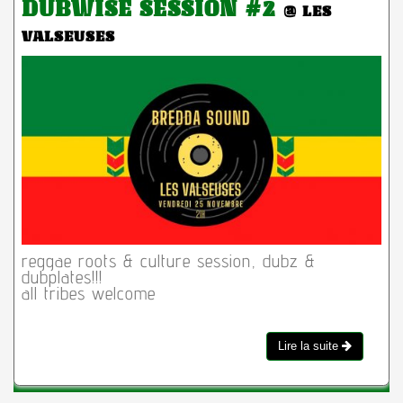
DUBWISE SESSION #2
@ LES
VALSEUSES
reggae roots & culture session, dubz &
dubplates!!!
all tribes welcome
Lire la suite