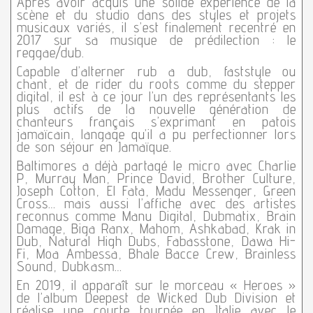
Après avoir acquis une solide expérience de la
scène et du studio dans des styles et projets
musicaux variés, il s’est finalement recentré en
2017 sur sa musique de prédilection : le
reggae/dub.
Capable d’alterner rub a dub, faststyle ou
chant, et de rider du roots comme du stepper
digital, il est à ce jour l’un des représentants les
plus actifs de la nouvelle génération de
chanteurs français s’exprimant en patois
jamaïcain, langage qu’il a pu perfectionner lors
de son séjour en Jamaïque.
Baltimores a déjà partagé le micro avec Charlie
P, Murray Man, Prince David, Brother Culture,
Joseph Cotton, El Fata, Madu Messenger, Green
Cross… mais aussi l’affiche avec des artistes
reconnus comme Manu Digital, Dubmatix, Brain
Damage, Biga Ranx, Mahom, Ashkabad, Krak in
Dub, Natural High Dubs, Fabasstone, Dawa Hi-
Fi, Moa Ambessa, Bhale Bacce Crew, Brainless
Sound, Dubkasm…
En 2019, il apparaît sur le morceau « Heroes »
de l’album Deepest de Wicked Dub Division et
réalise une courte tournée en Italie avec le