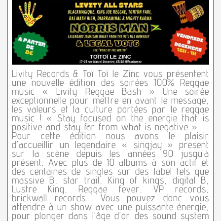
Livity Records & Toï Toï le Zinc vous présentent
une nouvelle édition des soirées 100% Reggae
music « Livity Reggae Bash » Une soirée
exceptionnelle pour mettre en avant le message,
les valeurs et la culture portées par le reggae
music ! « Stay focused on the energie that is
positive and stay far from what is negative »
Pour cette édition nous avons le plaisir
d’accueillir un legendaire « singjay » present
sur la scène depuis les années 90 jusqu’à
présent. Avec plus de 10 albums à son actif et
des centaines de singles sur des label tels que
massive B, star trail, King of kings, digital B,
Lustre King, Reggae fever, VP records,
brickwall records…. Vous pouvez donc vous
attendre à un show avec une puissante énergie,
pour plonger dans l’âge d’or des sound system