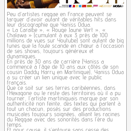
Peu d’artistes reggae en France peuvent se
targuer d’avoir autant de véritables hits dans
leur discographie que Yaniss Odua.
« La Caraïbe », « Rouge Jaune Vert », «
Chalawa » (cumulant à eux 3 près de 100
millions de vues sur Youtube) sont autant de big
tunes que la foule scande en chœur à l’occasion
de ses shows, toujours généreux et
dynamiques.
En près de 30 ans de carrière (Yaniss a
commencé à l’âge de 10 ans aux côtés de son
cousin Daddy Harry en Martinique), Yaniss Odua
a su créer un lien unique avec le public
français.
Que ce soit sur ses terres caribéennes, dans
l’Hexagone ou le reste des territoires où il a pu
tourner, l’artiste martiniquais marque par son
authenticité non feinte, des textes qui parlent à
tout un chacun, posés sur des productions
musicales toujours soignées, alliant les racines
du Reggae avec des sonorités dans l’ère du
temps.
Et pour cause, il s’entoure sans cesse des