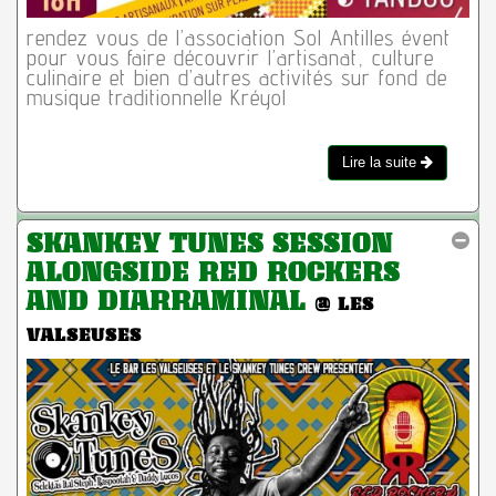
rendez vous de l’association Sol Antilles évent
pour vous faire découvrir l’artisanat, culture
culinaire et bien d’autres activités sur fond de
musique traditionnelle Kréyol
Lire la suite
SKANKEY TUNES SESSION
ALONGSIDE RED ROCKERS
AND DIARRAMINAL
@ LES
VALSEUSES