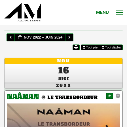
MENU
NOV 2022 – JUIN 2024
Tout plier
Tout déplier
NOV
16
mer
2022
NAÂMAN
@ LE TRANSBORDEUR