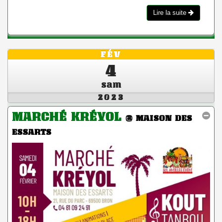
Lire la suite
FÉV
4
sam
2023
MARCHÉ KRÉYOL
@ MAISON DES
ESSARTS