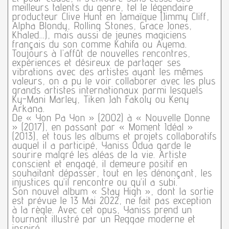
meilleurs talents du genre, tel le légendaire
producteur Clive Hunt en Jamaïque (Jimmy Cliff,
Alpha Blondy, Rolling Stones, Grace Jones,
Khaled…), mais aussi de jeunes magiciens
français du son comme Kahifa ou Ayema.
Toujours à l’affût de nouvelles rencontres,
expériences et désireux de partager ses
vibrations avec des artistes ayant les mêmes
valeurs, on a pu le voir collaborer avec les plus
grands artistes internationaux parmi lesquels
Ky-Mani Marley, Tiken Jah Fakoly ou Keny
Arkana.
De « Yon Pa Yon » (2002) à « Nouvelle Donne
» (2017), en passant par « Moment Idéal »
(2013), et tous les albums et projets collaboratifs
auquel il a participé, Yaniss Odua garde le
sourire malgré les aléas de la vie. Artiste
conscient et engagé, il demeure positif en
souhaitant dépasser, tout en les dénonçant, les
injustices qu’il rencontre ou qu’il a subi.
Son nouvel album « Stay High », dont la sortie
est prévue le 13 Mai 2022, ne fait pas exception
à la règle. Avec cet opus, Yaniss prend un
tournant illustré par un Reggae moderne et
inspiré.