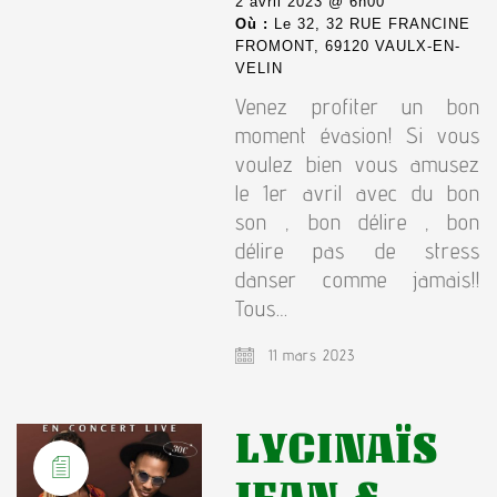
2 avril 2023 @ 6h00
Où :
Le 32, 32 RUE FRANCINE
FROMONT, 69120 VAULX-EN-
VELIN
Venez profiter un bon
moment évasion! Si vous
voulez bien vous amusez
le 1er avril avec du bon
son , bon délire , bon
délire pas de stress
danser comme jamais!!
Tous…
11 mars 2023
LYCINAÏS
JEAN &