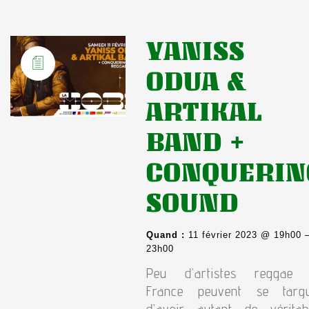
YANISS
ODUA &
ARTIKAL
BAND +
CONQUERIN
SOUND
Quand :
11 février 2023 @ 19h00 
23h00
Peu d’artistes reggae
France peuvent se targ
d’avoir autant de véritab