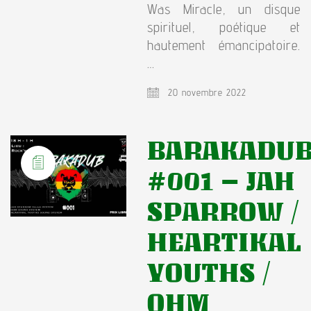
Was Miracle, un disque
spirituel, poétique et
hautement émancipatoire.
…
20 novembre 2022
BARAKADU
#001 – JAH
SPARROW /
HEARTIKAL
YOUTHS /
OHM