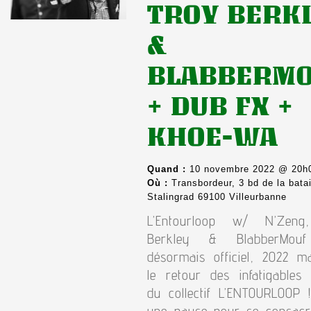
TROY BERK
&
BLABBERM
+ DUB FX +
KHOE-WA
Quand :
10 novembre 2022 @ 20h
Où :
Transbordeur, 3 bd de la batai
Stalingrad 69100 Villeurbanne
L’Entourloop w/ N’Zeng
Berkley & BlabberMouf
désormais officiel, 2022 m
le retour des infatigables 
du collectif L’ENTOURLOOP !
une pause pour se consacre